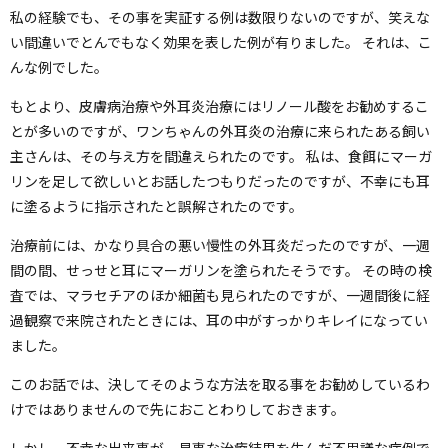
私の経験でも、その事を実証する例は数限りないのですが、笑えな
い間違いでとんでもなく効果を表した例が有りました。 それは、こ
んな例でした。
もとより、皮膚病治療や外耳炎治療にはリノール酸をお勧めするこ
とが多いのですが、ワンちゃんの外耳炎の治療に来られたある飼い
主さんは、その与え方を間違えられたのです。 私は、食餌にマーガ
リンを足して欲しいとお話したつもりだったのですが、不幸にも耳
に塗るように指示されたと誤解されたのです。
治療前には、かなり具合の悪い慢性の外耳炎だったのですが、一週
間の間、せっせと耳にマーガリンを塗られたそうです。 その時の検
査では、マラセチアのほか細菌も見られたのですが、一週間後に経
過観察で来院されたときには、耳の中がすっかりキレイになってい
ました。
このお話では、決してそのような方法を取る事をお勧めしているわ
けではありませんので先におことわりしておきます。
しかし、不幸な出来事が、見事な治療結果を生んだ不思議な症例で