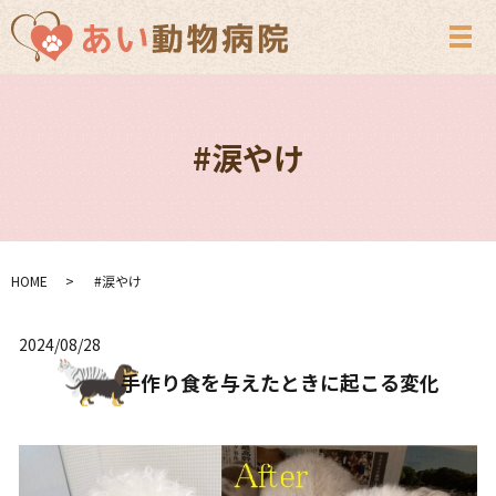
メ
#涙やけ
HOME
#涙やけ
2024/08/28
手作り食を与えたときに起こる変化