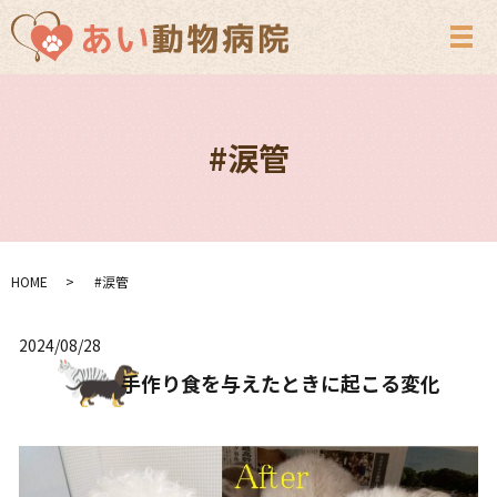
メ
#涙管
HOME
#涙管
2024/08/28
手作り食を与えたときに起こる変化