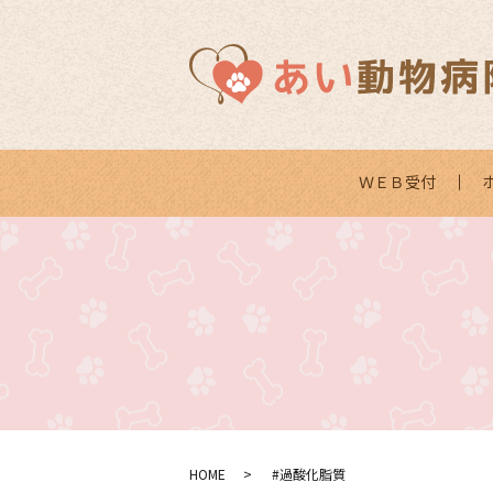
ＷＥＢ受付
HOME
#過酸化脂質