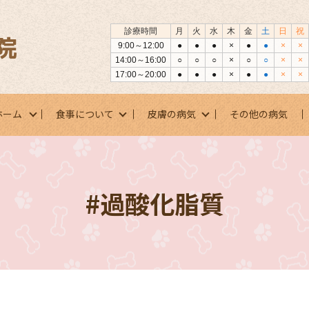
診療時間
月
火
水
木
金
土
日
祝
9:00～12:00
●
●
●
×
●
●
×
×
14:00～16:00
○
○
○
×
○
○
×
×
17:00～20:00
●
●
●
×
●
●
×
×
ホーム
食事について
皮膚の病気
その他の病気
#過酸化脂質